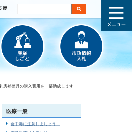
メ
ニ
ュ
ー
乳房補整具の購入費用を一部助成します
医療一般
食中毒に注意しましょう！