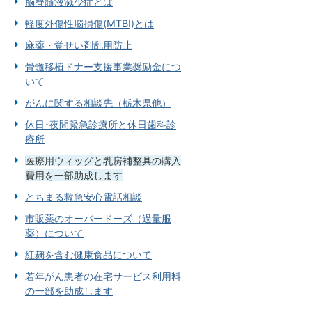
脳脊髄液減少症とは
軽度外傷性脳損傷(MTBI)とは
麻薬・覚せい剤乱用防止
骨髄移植ドナー支援事業奨励金につ
いて
がんに関する相談先（栃木県他）
休日･夜間緊急診療所と休日歯科診
療所
医療用ウィッグと乳房補整具の購入
費用を一部助成します
とちまる救急安心電話相談
市販薬のオーバードーズ（過量服
薬）について
紅麹を含む健康食品について
若年がん患者の在宅サービス利用料
の一部を助成します