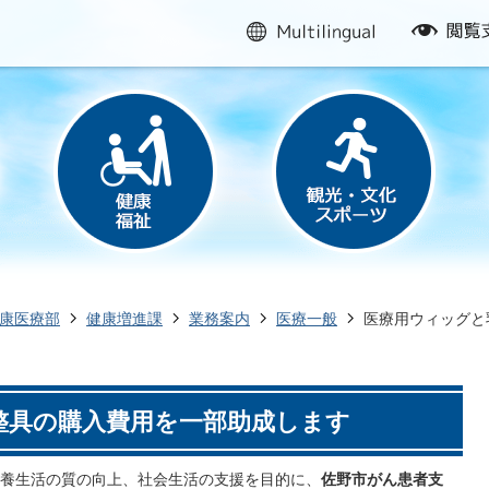
multilingual
閲
覧
支
援
康医療部
健康増進課
業務案内
医療一般
医療用ウィッグと
整具の購入費用を一部助成します
養生活の質の向上、社会生活の支援を目的に、
佐野市がん患者支