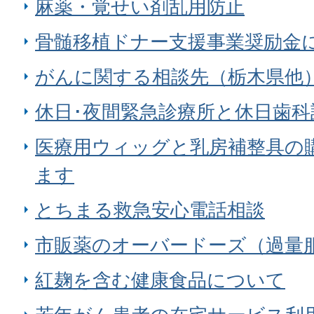
麻薬・覚せい剤乱用防止
骨髄移植ドナー支援事業奨励金
がんに関する相談先（栃木県他
休日･夜間緊急診療所と休日歯科
医療用ウィッグと乳房補整具の
ます
とちまる救急安心電話相談
市販薬のオーバードーズ（過量
紅麹を含む健康食品について