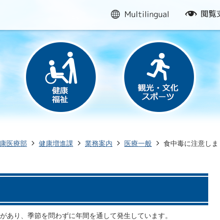
multilingual
閲
覧
支
援
康医療部
健康増進課
業務案内
医療一般
食中毒に注意しま
！
があり、季節を問わずに年間を通して発生しています。