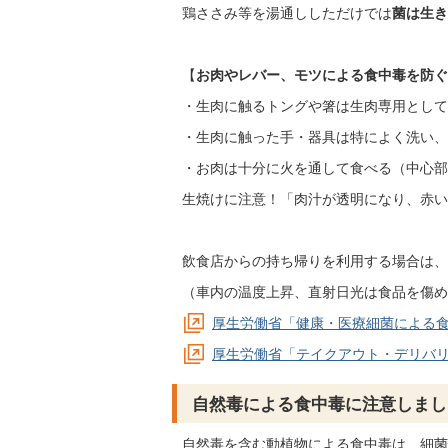
鶏ささみ等を湯通ししただけでは
菌は生き
【
お肉やレバー、モツによる食中毒を防ぐ
・生肉に触るトングや箸は生肉専用として
・生肉に触った手・器具は特によく洗い、
・お肉は十分に火を通して食べる（中心部
生焼けに注意！「肉汁が透明になり、赤い
飲食店からの持ち帰りを利用する場合は、
（車内の温度上昇、直射日光は食品を傷め
厚生労働省「健康・医療細菌による
厚生労働省「テイクアウト・デリバ
自然毒による食中毒に注意しまし
自然毒を含む動植物による食中毒は、細菌