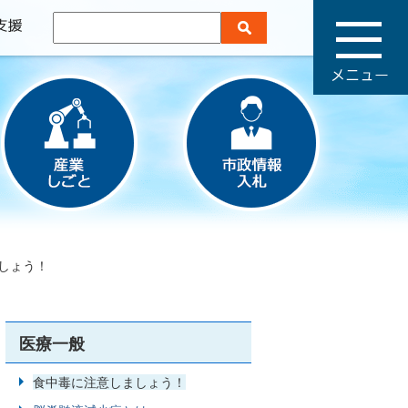
メ
ニ
ュ
ー
しょう！
医療一般
食中毒に注意しましょう！