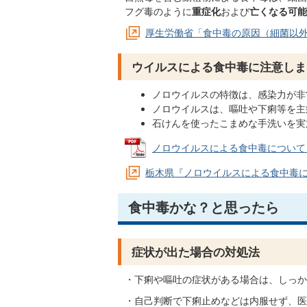
フグ毒のように
重症化
および
亡くなる可能
厚生労働省「食中毒の原因（細菌以
ウイルスによる食中毒に注意しま
ノロウイルスの特徴は、感染力が非
ノロウイルスは、嘔吐や下痢等を主
石けんを使ったこまめな手洗いを実
ノロウイルスによる食中毒について (PD
栃木県『ノロウイルスによる食中毒に
食中毒かな？と思ったら
症状が出た場合の対処法
・下痢や嘔吐の症状がある場合は、しっか
・自己判断で下痢止めなどは内服せず、医