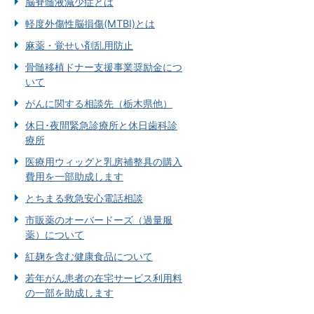
脳脊髄液減少症とは
軽度外傷性脳損傷(MTBI)とは
麻薬・覚せい剤乱用防止
骨髄移植ドナー支援事業奨励金につ
いて
がんに関する相談先（栃木県他）
休日･夜間緊急診療所と休日歯科診
療所
医療用ウィッグと乳房補整具の購入
費用を一部助成します
とちまる救急安心電話相談
市販薬のオーバードーズ（過量服
薬）について
紅麹を含む健康食品について
若年がん患者の在宅サービス利用料
の一部を助成します