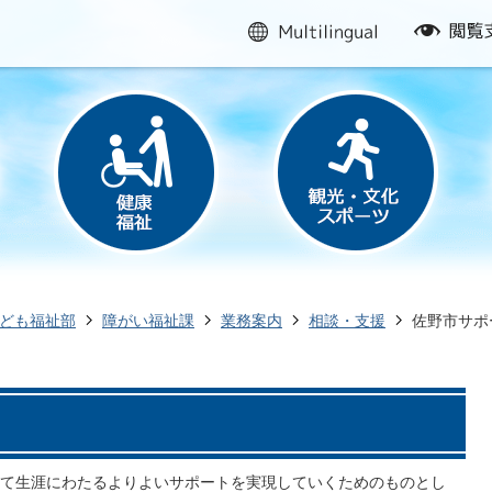
multilingual
閲
覧
支
援
ども福祉部
障がい福祉課
業務案内
相談・支援
佐野市サポ
て生涯にわたるよりよいサポートを実現していくためのものとし