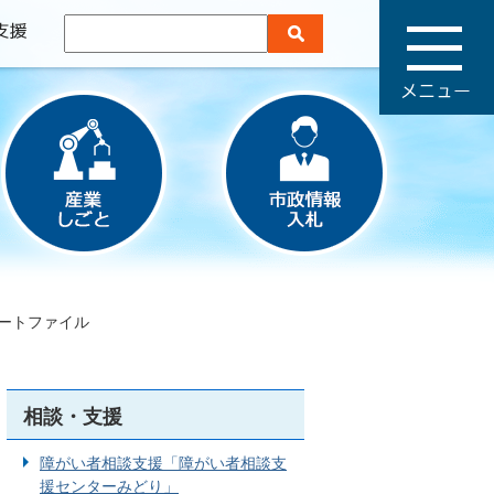
メ
ニ
ュ
ー
ートファイル
相談・支援
障がい者相談支援「障がい者相談支
援センターみどり」