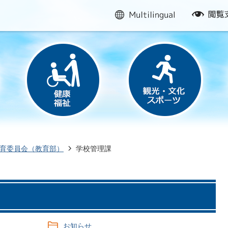
multilingual
閲
覧
支
援
育委員会（教育部）
学校管理課
お知らせ