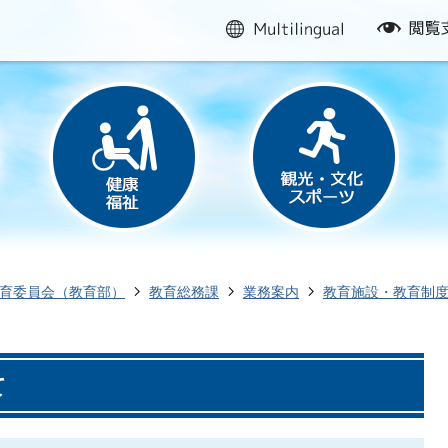
multilingual
閲
覧
支
援
育委員会（教育部）
教育総務課
業務案内
教育施設・教育制
て