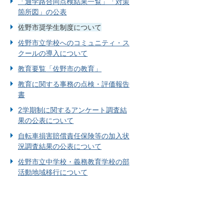
「通学路合同点検結果一覧」「対策
箇所図」の公表
佐野市奨学生制度について
佐野市立学校へのコミュニティ・ス
クールの導入について
教育要覧「佐野市の教育」
教育に関する事務の点検・評価報告
書
2学期制に関するアンケート調査結
果の公表について
自転車損害賠償責任保険等の加入状
況調査結果の公表について
佐野市立中学校・義務教育学校の部
活動地域移行について