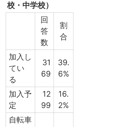
校・中学校）
回
割
答
合
数
加入し
31
39.
てい
69
6%
る
加入予
12
16.
定
99
2%
自転車