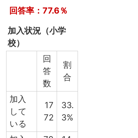
回答率：77.6％
加入状況（小学
校）
回
割
答
合
数
加入
17
33.
して
72
3%
いる