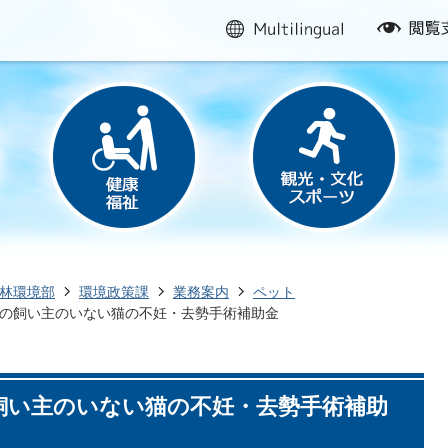
multilingual
閲
覧
支
援
林環境部
環境政策課
業務案内
ペット
の飼い主のいない猫の不妊・去勢手術補助金
飼い主のいない猫の不妊・去勢手術補助