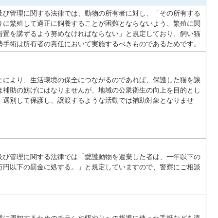
及び管理に関する法律では、動物の所有者に対し、「その所有する
りに繁殖して適正に飼養することが困難とならないよう、繁殖に関
措置を講ずるよう努めなければならない」と規定しており、飼い猫
勢手術は所有者の責任において実施するべきものであるためです。
とにより、生活環境の保全につながるのであれば、保護した猫を譲
は補助の妨げにはなりませんが、地域の公衆衛生の向上を目的とし
、選別して保護し、譲渡するような活動では補助対象となりませ
及び管理に関する法律では「愛護動物を遺棄した者は、一年以下の
万円以下の罰金に処する。」と規定していますので、警察にご相談
域に周知するためのチラシや餌やりへの指導に使った手紙などを添