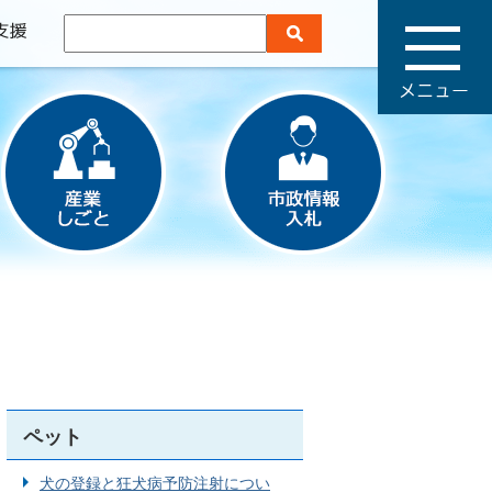
メ
ニ
ュ
ー
ペット
犬の登録と狂犬病予防注射につい