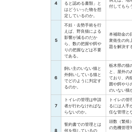
4
ると認める書類」と
付してもら
はどういった物を想
定しているのか。
不妊・去勢手術を行
えば、野良猫による
本補助金の
影響が減るのだか
5
衆衛生の向
ら、数の把握や餌や
題を解決す
りの把握などは不要
である。
栃木県の猫
飼い主のいない猫と
と、屋外の
外飼いしている猫と
6
ており、内
でどのように判定す
囲や餌やり
るのか。
のいない猫
トイレの管理は申請
トイレの管
7
者が行わなければな
るには人手
らないのか。
任な管理と
頭数（繁殖
誓約書での管理とは
の危機管理
8
何を指しているの