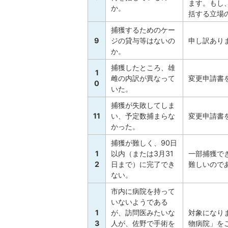
ます。もし
か。
括する立場
捕獲するためのケー
9
ジの貸与等はないの
申し訳あり
か。
捕獲したところ、雄
1
雌の内訳が異なって
変更申請書
0
いた。
捕獲が失敗してしま
11
い、予定数捕まらな
変更申請書
かった。
捕獲が難しく、90日
1
以内（または3月31
一部捕獲で
2
日まで）に完了でき
難しいので
ない。
市内に病院を持って
いないようである
1
が、訪問医みたいな
対象になり
3
人が、佐野で手術を
物病院」を