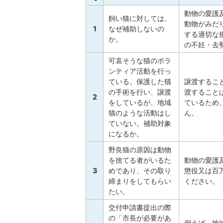
動物の愛護
飼い猫に対しては、
動物がみだ
1
なぜ補助しないの
する適切な
か。
の不妊・去
可哀そうな猫のボラ
ンティア活動を行っ
ている。保護した猫
譲渡するこ
の手術を行い、譲渡
渡すること
2
をしているが、地域
ているため
猫のような活動はし
ん。
ていない。補助対象
になるか。
野良猫の原因は動物
を捨てる者がいるた
動物の愛護
3
めであり、その取り
懲役又は百
締まりをしてもらい
ください。
たい。
交付申請書提出の際
の「市長が必要があ
例えば、地