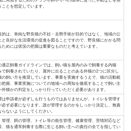
うことを想定しています。
目的は、単純な野良猫の不妊・去勢手術が目的ではなく、地域の公
上と良好な生活環境の促進を図ることですので、野良猫にかかる問
るためには状況の把握は重要なものだと考えています。
の適正飼養ガイドラインでは、飼い猫を屋内のみで飼養する内猫
みで飼養されていたり、屋外に出ることのある外猫の2つに区分し
猫の飼い方を推奨しています。事業を実施するうえで、猫の活動範
の把握、事業実施についての地域への周知を徹底することで飼い主
か外猫かの判定をしっかり行っていただく必要があります。
理は申請者が必ずしも行うものではありませんが、トイレを管理す
が必ず必要になります。誰が管理するのかをしっかり決定し、無責
ならないようにしてください。
）管理、餌の管理、トイレ等の衛生管理、健康管理、苦情対応など
等、猫を通常飼養する際に生じる飼い主への責任の全てを指してい