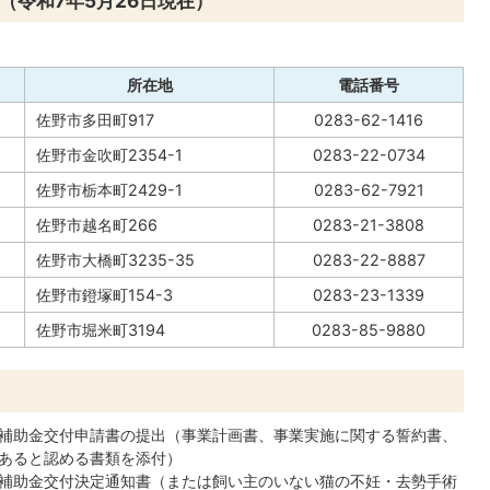
（令和7年5月26日現在）
所在地
電話番号
佐野市多田町917
0283-62-1416
佐野市金吹町2354-1
0283-22-0734
佐野市栃本町2429-1
0283-62-7921
佐野市越名町266
0283-21-3808
佐野市大橋町3235-35
0283-22-8887
佐野市鐙塚町154-3
0283-23-1339
佐野市堀米町3194
0283-85-9880
補助金交付申請書の提出（事業計画書、事業実施に関する誓約書、
あると認める書類を添付）
補助金交付決定通知書（または飼い主のいない猫の不妊・去勢手術