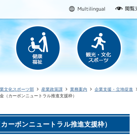
multilingual
閲
覧
支
援
業文化スポーツ部
産業政策課
業務案内
企業支援・立地促進
金（カーボンニュートラル推進支援枠）
（カーボンニュートラル推進支援枠）