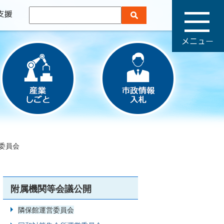
メ
ニ
ュ
ー
委員会
附属機関等会議公開
隣保館運営委員会