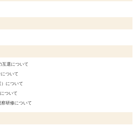
の互選について
告について
案）について
)について
視察研修について