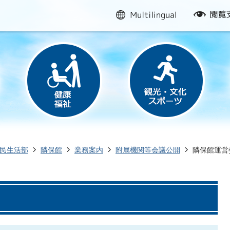
multilingual
閲
覧
支
援
民生活部
隣保館
業務案内
附属機関等会議公開
隣保館運営