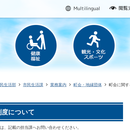
multilingual
閲
覧
支
援
民生活部
市民生活課
業務案内
町会・地縁団体
町会に関す
制度について
は、記載の担当課へお問い合わせください。