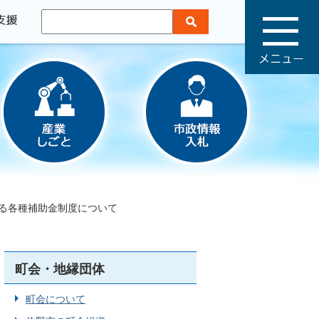
メ
ニ
ュ
ー
る各種補助金制度について
町会・地縁団体
町会について