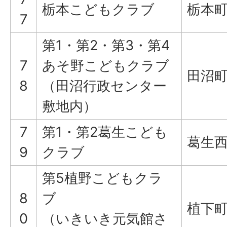
栃本こどもクラブ
栃本町
7
第1・第2・第3・第4
7
あそ野こどもクラブ
田沼町9
8
（田沼行政センター
敷地内）
7
第1・第2葛生こども
葛生西3
9
クラブ
第5植野こどもクラ
8
ブ
植下町
0
（いきいき元気館さ