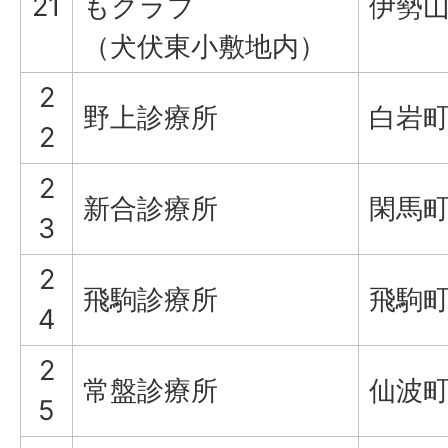
21
もクラブ
伊勢山
（犬伏東小敷地内）
2
野上診療所
白岩町
2
2
新合診療所
閑馬町
3
2
飛駒診療所
飛駒町
4
2
常盤診療所
仙波町
5