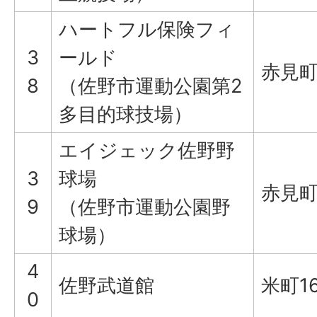
ハートフル保険フィ
3
ールド
赤見町2
8
（佐野市運動公園第2
多目的球技場）
エイジェック佐野野
3
球場
赤見町2
9
（佐野市運動公園野
球場）
4
佐野武道館
米町16
0