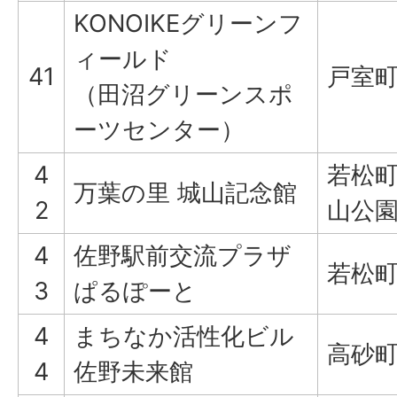
KONOIKEグリーンフ
ィールド
41
戸室町1
（田沼グリーンスポ
ーツセンター）
4
若松町
万葉の里 城山記念館
2
山公
4
佐野駅前交流プラザ
若松町4
3
ぱるぽーと
4
まちなか活性化ビル
高砂町2
4
佐野未来館