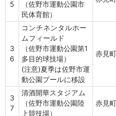
5
（佐野市運動公園市
民体育館）
コンチネンタルホー
ムフィールド
3
（佐野市運動公園第1
赤見町2
6
多目的球技場）
(注意)夏季は佐野市運
動公園プールに移設
清酒開華スタジアム
3
（佐野市運動公園陸
赤見町2
7
上競技場）