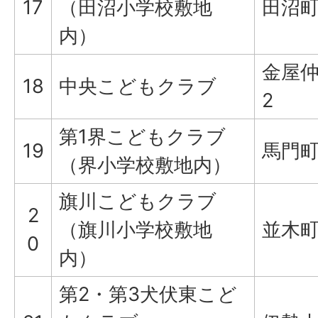
17
（田沼小学校敷地
田沼町6
内）
金屋仲
18
中央こどもクラブ
2
第1界こどもクラブ
19
馬門町1
（界小学校敷地内）
旗川こどもクラブ
2
（旗川小学校敷地
並木町
0
内）
第2・第3犬伏東こど