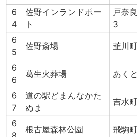
6
佐野インランドポー
戸奈良
4
ト
3
6
佐野斎場
韮川町5
5
6
葛生火葬場
あくと
6
6
道の駅どまんなかた
吉水町
7
ぬま
6
根古屋森林公園
飛駒町
8