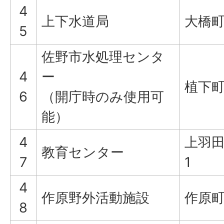
4
上下水道局
大橋町
5
佐野市水処理センタ
4
ー
植下町
6
（開庁時のみ使用可
能）
4
上羽田
教育センター
7
1
4
作原野外活動施設
作原町
8