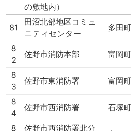
の敷地内）
田沼北部地区コミュ
81
多田町
ニティセンター
8
佐野市消防本部
富岡町
2
8
佐野市東消防署
富岡町
3
8
佐野市西消防署
石塚町9
4
8
佐野市西消防署北分