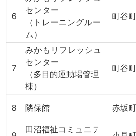
センター
6
町谷町1
（トレーニングルー
ム）
みかもリフレッシュ
センター
7
町谷町1
（多目的運動場管理
棟）
8
隣保館
赤坂町9
田沼福祉コミュニテ
9
小見町1