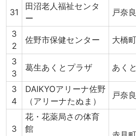
田沼老人福祉センタ
31
戸奈良
ー
3
佐野市保健センター
大橋町
2
3
葛生あくとプラザ
あくと
3
3
DAIKYOアリーナ佐野
戸奈良
4
（アリーナたぬま）
花・花薬局さの体育
3
館
赤見町2