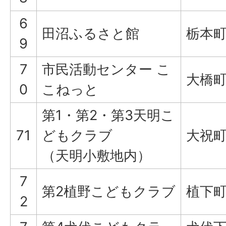
6
田沼ふるさと館
栃本町2
9
7
市民活動センター こ
大橋町3
0
こねっと
第1・第2・第3天明こ
71
どもクラブ
大祝町
（天明小敷地内）
7
第2植野こどもクラブ
植下町4
2