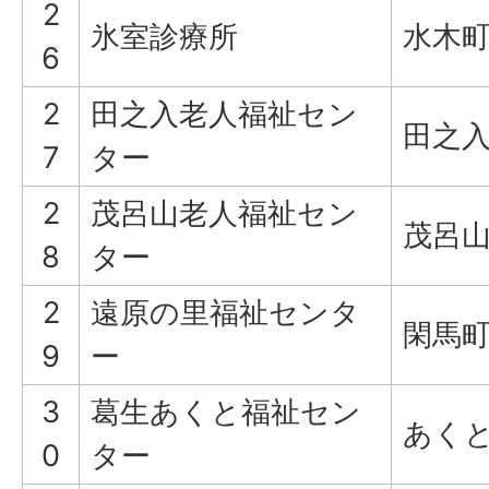
2
氷室診療所
水木町
6
2
田之入老人福祉セン
田之入
7
ター
2
茂呂山老人福祉セン
茂呂山
8
ター
2
遠原の里福祉センタ
閑馬町5
9
ー
3
葛生あくと福祉セン
あくと
0
ター