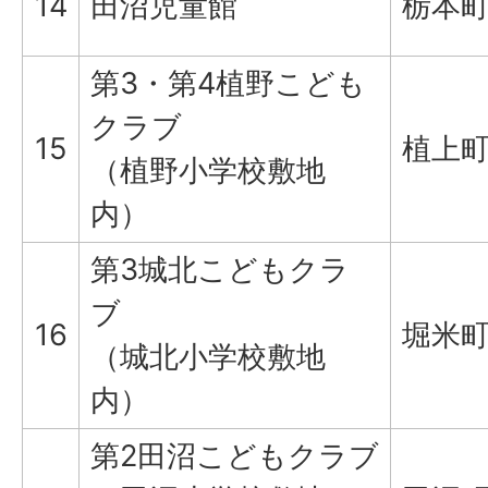
14
田沼児童館
栃本町2
第3・第4植野こども
クラブ
15
植上町
（植野小学校敷地
内）
第3城北こどもクラ
ブ
16
堀米町
（城北小学校敷地
内）
第2田沼こどもクラブ