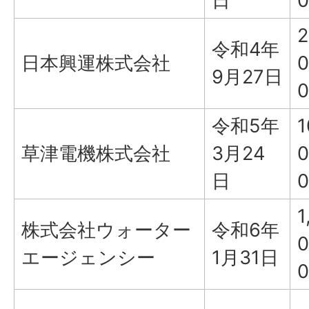
日
0
2
令和4年
日本興運株式会社
0
9月27日
0
令和5年
1
草津電機株式会社
3月24
0
日
0
1
株式会社ウォーター
令和6年
0
エージェンシー
1月31日
0