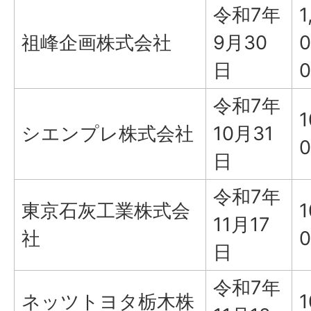
令和7年
1
祖峰企画株式会社
9月30
0
日
0
令和7年
1
シエンプレ株式会社
10月31
0
日
令和7年
東京石灰工業株式会
1
11月17
社
0
日
令和7年
ネッツトヨタ栃木株
1