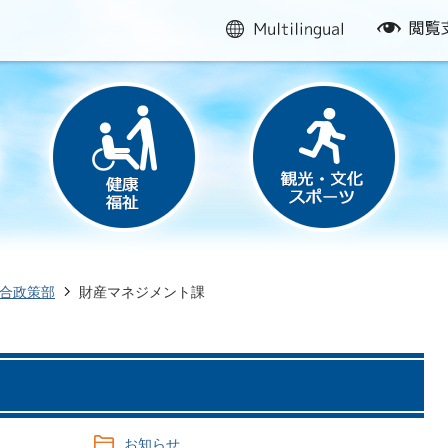
multilingual
閲
覧
支
援
合政策部
財産マネジメント課
お知らせ