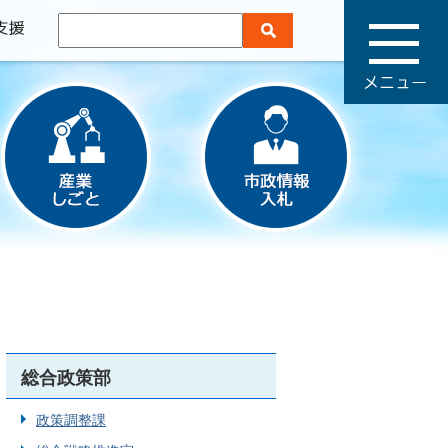
メ
ニ
ュ
ー
総合政策部
政策調整課