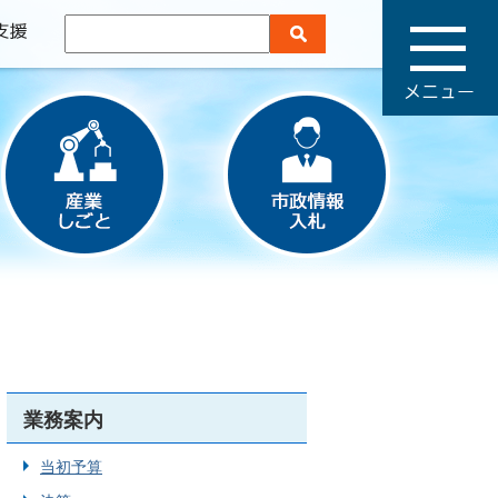
メ
ニ
ュ
ー
業務案内
当初予算