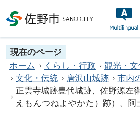
multilin
現在のページ
ホーム
くらし・行政
観光・文
文化・伝統
唐沢山城跡
市内
正雲寺城跡豊代城跡、佐野源左
えもんつねよやかた）跡）、阿