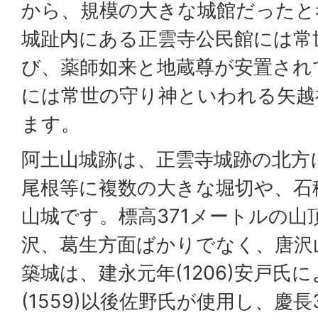
から、規模の大きな城館だったと
城趾内にある正雲寺公民館には常
び、薬師如来と地蔵尊が安置され
には常世の守り神といわれる矢越
ます。
阿土山城跡は、正雲寺城跡の北方
尾根等に複数の大きな堀切や、石
山城です。標高371メートルの山
沢、葛生方面ばかりでなく、唐沢
築城は、建永元年(1206)安戸氏
(1559)以後佐野氏が使用し、慶長3