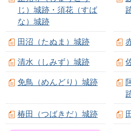
じ）城跡・須花（すば
な）城跡
田沼（たぬま）城跡
清水（しみず）城跡
免鳥（めんどり）城跡
椿田（つばきだ）城跡