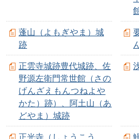
蓬山（よもぎやま）城
跡
正雲寺城跡豊代城跡、佐
野源左衛門常世館（さの
げんざえもんつねよや
かた）跡）、阿土山（あ
どやま）城跡
正光寺（しょうこう