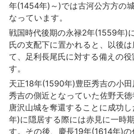
年(1454年)～)では古河公方方
なっています。
戦国時代後期の永禄2年(1559年
氏の支配下に置かれると、以後は
て、足利長尾氏に対する備えの役
す。
天正18年(1590年)豊臣秀吉の
秀吉の側近となっていた佐野天徳
唐沢山城を奪還することに成功した後
年)に隠居する際には赤見に一時
す。その後、慶長19年(1614年