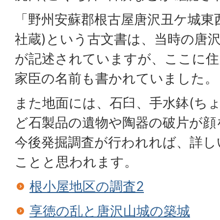
「野州安蘇郡根古屋唐沢丑ケ城東
社蔵)という古文書は、当時の唐
が記述されていますが、ここに住
家臣の名前も書かれていました。
また地面には、石臼、手水鉢(ちょ
ど石製品の遺物や陶器の破片が顔
今後発掘調査が行われれば、詳し
ことと思われます。
根小屋地区の調査2
享徳の乱と唐沢山城の築城