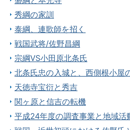
盛綱と本光寺
秀綱の家訓
泰綱、連歌師を招く
戦国武将/佐野昌綱
宗綱VS小田原北条氏
北条氏忠の入城と、西側根小屋
天徳寺宝衍と秀吉
関ヶ原と信吉の転機
平成24年度の調査事業と地域活