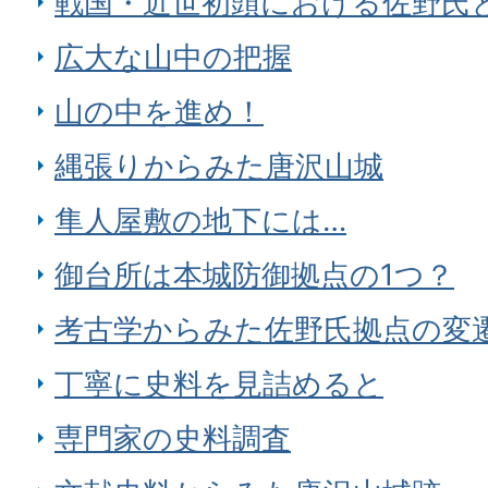
戦国・近世初頭における佐野氏
広大な山中の把握
山の中を進め！
縄張りからみた唐沢山城
隼人屋敷の地下には…
御台所は本城防御拠点の1つ？
考古学からみた佐野氏拠点の変
丁寧に史料を見詰めると
専門家の史料調査