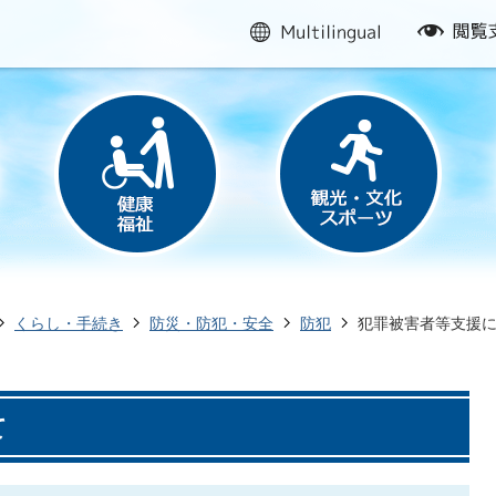
multilingual
閲
覧
支
援
くらし・手続き
防災・防犯・安全
防犯
犯罪被害者等支援
て