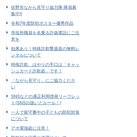
佐野市ながら見守り協力隊 隊員募
集中!!
令和7年度防犯ポスター優秀作品
市役所職員を名乗る詐偽電話にご注
意を
効果あり！特殊詐欺撃退器の無料レ
ンタルについて
特殊詐欺、はやりの手口は「キャッ
シュカード詐欺盗」です！
「ながら見守り」にご協力くださ
い
SNSなどの適正利用啓発リーフレッ
ト(SNSの扱いとルール！)
一人で留守番中の子どもの防犯対策
について
アポ電強盗に注意！