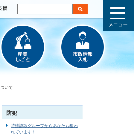
メ
ニ
ュ
ー
について
防犯
特殊詐欺グループからあなたも狙わ
れています！