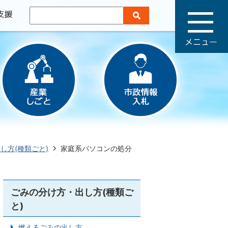
メ
ニ
ュ
ー
し方(種類ごと)
家庭系パソコンの処分
ごみの分け方・出し方(種類ご
と)
燃えるごみの出し方