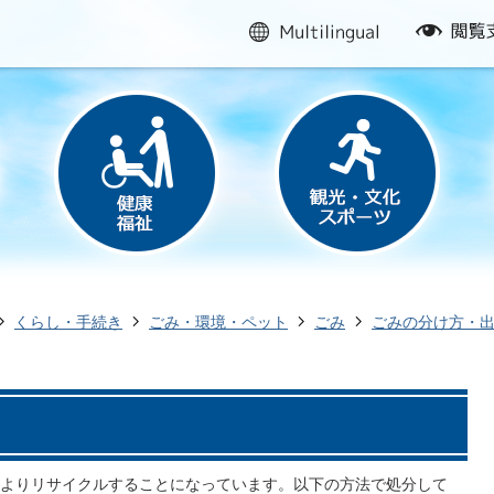
multilingual
閲
覧
支
援
くらし・手続き
ごみ・環境・ペット
ごみ
ごみの分け方・出
よりリサイクルすることになっています。以下の方法で処分して