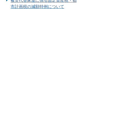
被災代替家屋に係る固定資産税・都
市計画税の減額特例について