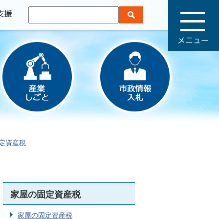
メ
ニ
ュ
ー
定資産税
家屋の固定資産税
家屋の固定資産税