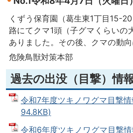
No.1令和8年4月7日（火曜日
くずう保育園（葛生東1丁目15-2
路にてクマ1頭（子グマくらいの
ありました。その後、クマの動向
危険鳥獣対策本部
過去の出没（目撃）情
令和7年度ツキノワグマ目撃情報
94.8KB)
令和6年度ツキノワグマ目撃情報