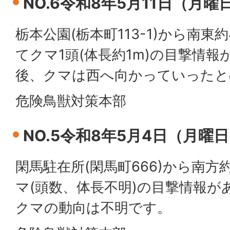
NO.6令和8年5月11日（月
栃本公園(栃本町113-1)から南東
てクマ1頭(体長約1m)の目撃情
後、クマは西へ向かっていったと
危険鳥獣対策本部
NO.5令和8年5月4日（月曜
閑馬駐在所(閑馬町666)から南方
マ(頭数、体長不明)の目撃情報が
クマの動向は不明です。