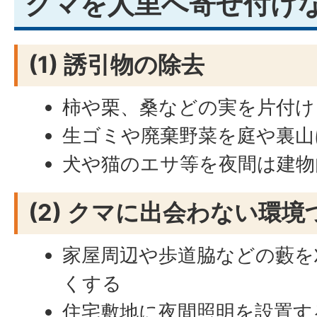
クマを人里へ寄せ付け
(1) 誘引物の除去
柿や栗、桑などの実を片付け
生ゴミや廃棄野菜を庭や裏山
犬や猫のエサ等を夜間は建
(2) クマに出会わない環境
家屋周辺や歩道脇などの藪を
くする
住宅敷地に夜間照明を設置す