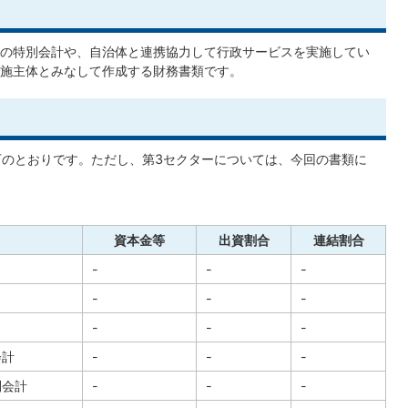
の特別会計や、自治体と連携協力して行政サービスを実施してい
施主体とみなして作成する財務書類です。
下のとおりです。ただし、第3セクターについては、今回の書類に
資本金等
出資割合
連結割合
-
-
-
-
-
-
-
-
-
会計
-
-
-
別会計
-
-
-