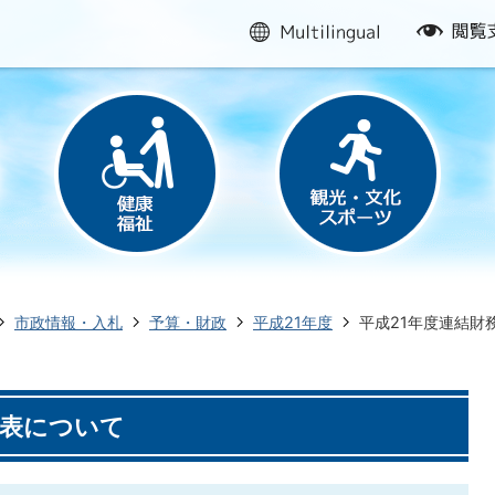
multilingual
閲
覧
支
援
市政情報・入札
予算・財政
平成21年度
平成21年度連結財
4表について