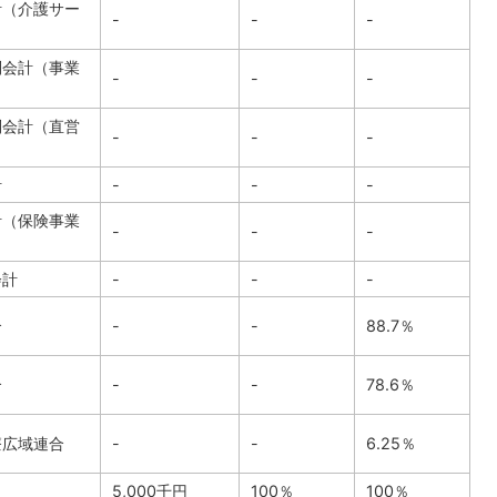
計（介護サー
-
-
-
別会計（事業
-
-
-
別会計（直営
-
-
-
計
-
-
-
計（保険事業
-
-
-
会計
-
-
-
合
-
-
88.7％
合
-
-
78.6％
療広域連合
-
-
6.25％
5,000千円
100％
100％