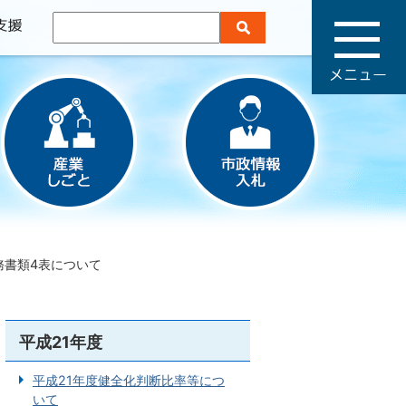
メ
ニ
ュ
ー
務書類4表について
平成21年度
平成21年度健全化判断比率等につ
いて