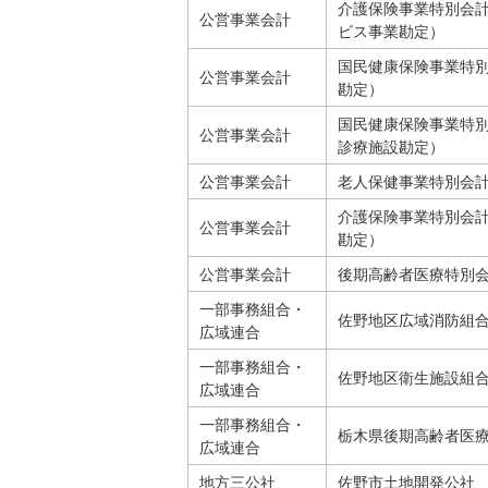
介護保険事業特別会
公営事業会計
ビス事業勘定）
国民健康保険事業特
公営事業会計
勘定）
国民健康保険事業特
公営事業会計
診療施設勘定）
公営事業会計
老人保健事業特別会
介護保険事業特別会
公営事業会計
勘定）
公営事業会計
後期高齢者医療特別
一部事務組合・
佐野地区広域消防組
広域連合
一部事務組合・
佐野地区衛生施設組
広域連合
一部事務組合・
栃木県後期高齢者医
広域連合
地方三公社
佐野市土地開発公社