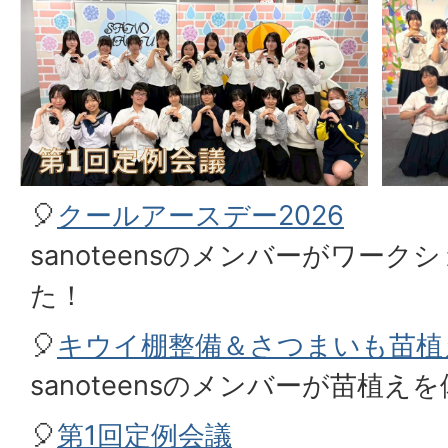
🎈
クールアースデー2026
sanoteensのメンバーがワー
た！
🎈
キウイ棚整備＆さつまいも苗植
sanoteensのメンバーが苗植え
🎈
第1回定例会議