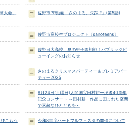
野球大会」
佐野市PR動画「さのまる、失踪⁉」(第5話)
佐野市高校生プロジェクト〔sanoteens〕
佐野日大高校、夏の甲子園初戦！パブリックビ
ューイングのお知らせ
さのまるクリスマスパーティー＆プレミアパー
ティー2025
8月24日(月曜日)人間国宝田村耕一没後40周年
記念コンサート ～田村耕一作品に囲まれた空間
で素敵なひとときを～
とびこもう
令和8年度ハートフルフェスタの開催について
！