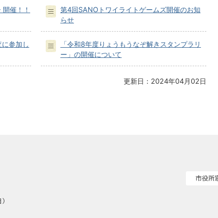
 開催！！
第4回SANOトワイライトゲームズ開催のお知
らせ
査に参加し
「令和8年度りょうもうなぞ解きスタンプラリ
ー」の開催について
更新日：2024年04月02日
市役所
日）