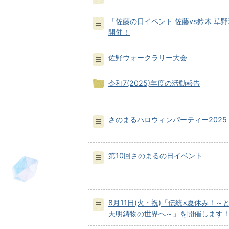
「佐藤の日イベント 佐藤vs鈴木 草
開催！
佐野ウォークラリー大会
令和7(2025)年度の活動報告
さのまるハロウィンパーティー2025
第10回さのまるの日イベント
8月11日(火・祝)「伝統×夏休み！～
天明鋳物の世界へ～」を開催します