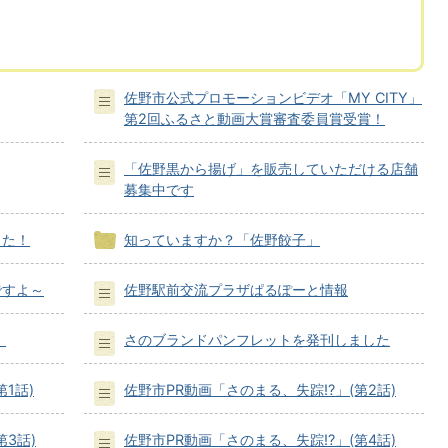
佐野市公式プロモーションビデオ「MY CITY」
第2回ふるさと動画大賞審査委員賞受賞！
「佐野黒から揚げ」を販売していただける店舗
募集中です
した！
知っていますか？「佐野餃子」
ですよ～
佐野駅前交流プラザぱるぽーと情報
！
さのブランドパンフレットを発刊しました
1話)
佐野市PR動画「さのまる、失踪⁉」(第2話)
3話)
佐野市PR動画「さのまる、失踪⁉」(第4話)