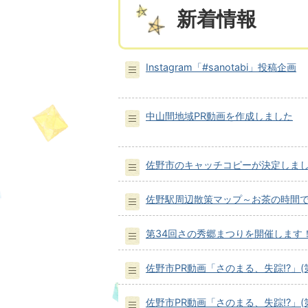
新着情報
Instagram「#sanotabi」投稿企画
中山間地域PR動画を作成しました
佐野市のキャッチコピーが決定しま
佐野駅周辺散策マップ～お茶の時間
第34回さの秀郷まつりを開催します
佐野市PR動画「さのまる、失踪⁉」(第
佐野市PR動画「さのまる、失踪⁉」(第