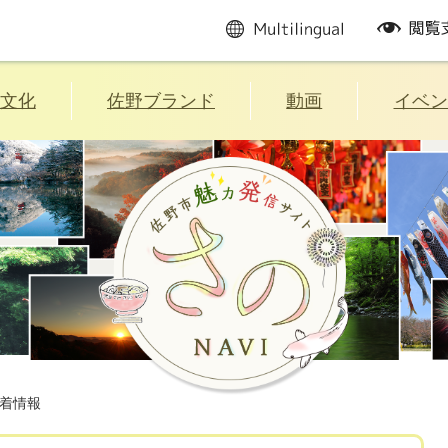
multilingual
閲
覧
支
援
文化
佐野ブランド
動画
イベン
着情報