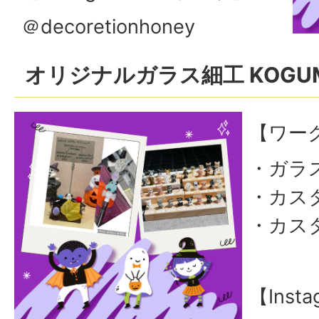
＠decoretionhoney
オリジナルガラス細工 KOGU
【ワー
・ガラ
・カス
・カス
【Ins