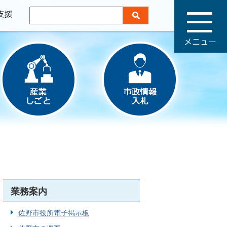
メ
ニ
ュ
ー
業務案内
佐野市役所電子掲示板