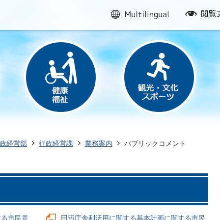
multilingual
閲
覧
支
援
政経営部
行政経営課
業務案内
パブリックコメント
する市民意
田沼庁舎利活用に関する基本計画に関する市民