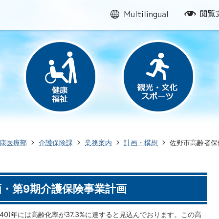
multilingual
閲
覧
支
援
康医療部
介護保険課
業務案内
計画・構想
佐野市高齢者保
・第9期介護保険事業計画
40)年には高齢化率が37.3%に達すると見込んでおります。この高