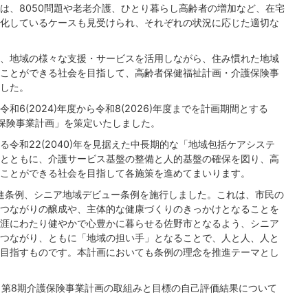
は、8050問題や老老介護、ひとり暮らし高齢者の増加など、在宅
化しているケースも見受けられ、それぞれの状況に応じた適切な
、地域の様々な支援・サービスを活用しながら、住み慣れた地域
ことができる社会を目指して、高齢者保健福祉計画・介護保険事
した。
6(2024)年度から令和8(2026)年度までを計画期間とする
保険事業計画」を策定いたしました。
令和22(2040)年を見据えた中長期的な「地域包括ケアシステ
とともに、介護サービス基盤の整備と人的基盤の確保を図り、高
ことができる社会を目指して各施策を進めてまいります。
寿推進条例、シニア地域デビュー条例を施行しました。これは、市民の
つながりの醸成や、主体的な健康づくりのきっかけとなることを
涯にわたり健やかで心豊かに暮らせる佐野市となるよう、シニア
つながり、ともに「地域の担い手」となることで、人と人、人と
目指すものです。本計画においても条例の理念を推進テーマとし
く、第8期介護保険事業計画の取組みと目標の自己評価結果について