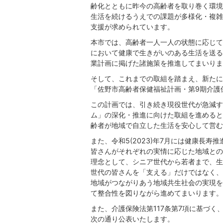
齢化とともに昨今の高齢者を取り巻く環境
生活を続けるうえでの課題が多様化・複雑
支援が求められています。
本市では、高齢者一人一人の状態に応じて
において健康で生きがいのある生活を送る
業計画に掲げた諸施策を推進してまいりま
そして、これまでの取組を踏まえ、新たに令和
「佐野市高齢者保健福祉計画・第9期介護
この計画では、引き続き現役世代が急減する
ム」の深化・推進に向けた取組を進めると
齢者が地域で自立した生活を安心して営む
また、令和5(2023)年7月には健康長
皆さんがそれぞれの実情に応じた地域との
理念として、シニア世代から若者まで、生
世代の皆さんを「支える」だけではなく、
地域がつながりあう地域共生社会の実現を
て整合性を図りながら進めてまいります。
また、介護保険法第117条第7項に基づ
次の通り公表いたします。