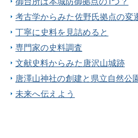
御台所は本城防御拠点の1つ？
考古学からみた佐野氏拠点の変
丁寧に史料を見詰めると
専門家の史料調査
文献史料からみた唐沢山城跡
唐澤山神社の創建と県立自然公
未来へ伝えよう