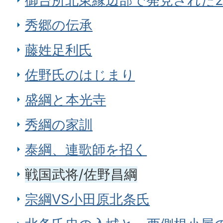
御台所北東縁辺部で発見された
秀郷の伝承
藤姓足利氏
佐野氏のはじまり
盛綱と本光寺
秀綱の家訓
泰綱、連歌師を招く
戦国武将/佐野昌綱
宗綱VS小田原北条氏