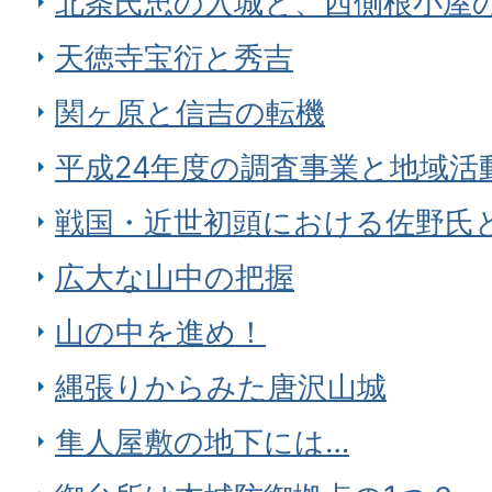
北条氏忠の入城と、西側根小屋
天徳寺宝衍と秀吉
関ヶ原と信吉の転機
平成24年度の調査事業と地域活
戦国・近世初頭における佐野氏
広大な山中の把握
山の中を進め！
縄張りからみた唐沢山城
隼人屋敷の地下には…