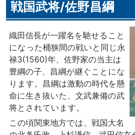
戦国武将/佐野昌綱
織田信長が一躍名を馳せること
になった桶狭間の戦いと同じ永
禄3(1560)年、佐野家の当主は
豊綱の子、昌綱が継ぐことにな
ります。昌綱は激動の時代を懸
命に生き抜いた、文武兼備の武
将とされています。
この頃関東地方では、戦国大名
の北条氏政、上杉謙信、武田信玄