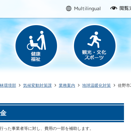
multilingual
閲
覧
支
援
林環境部
気候変動対策課
業務案内
地球温暖化対策
佐野市
助金
グを行った事業者等に対し、費用の一部を補助します。