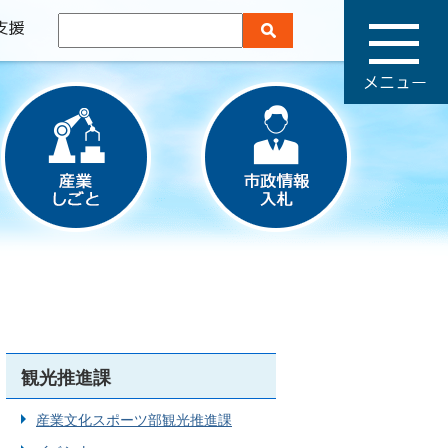
メ
ニ
ュ
ー
観光推進課
産業文化スポーツ部観光推進課