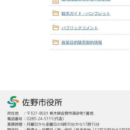
観光ガイド・パンフレット
パブリックコメント
政策目的随意契約情報
所在地
：
〒327-8501 栃木県佐野市高砂町1番地
電話番号
：
0283-24-5111(代表)
業務時間
：
月曜日から金曜日の8時30分から17時15分
閉庁日
：
毎週土・日曜日／祝・休日／年末年始（12月29日から1月3