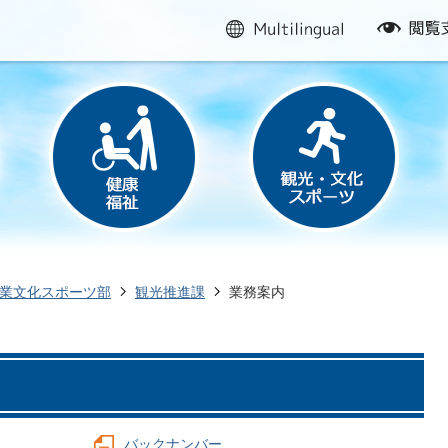
multilingual
閲
覧
支
援
業文化スポーツ部
観光推進課
業務案内
バックナンバー