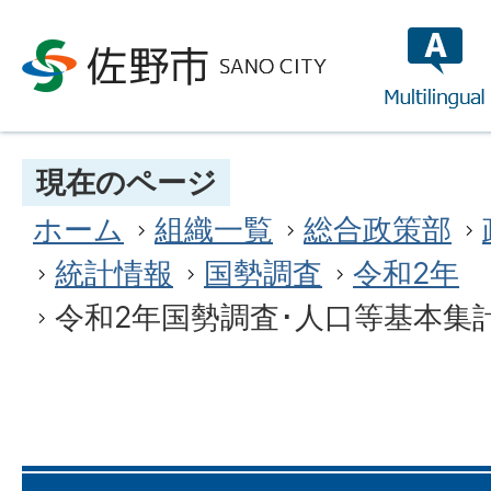
multilin
現在のページ
ホーム
組織一覧
総合政策部
統計情報
国勢調査
令和2年
令和2年国勢調査･人口等基本集