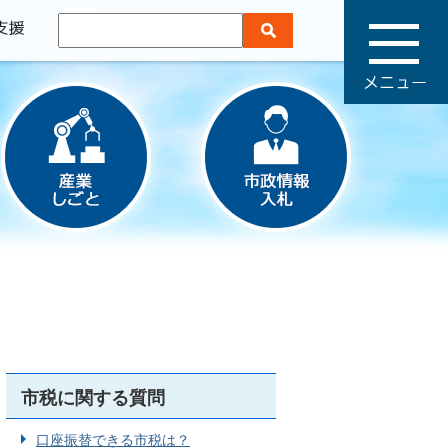
メ
ニ
ュ
ー
市税に関する質問
口座振替できる市税は？