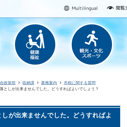
multilingual
閲
覧
支
援
合政策部
収納課
業務案内
市税に関する質問
落としが出来ませんでした。どうすればよいでしょう？
としが出来ませんでした。どうすればよ