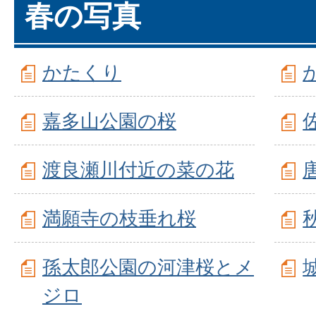
春の写真
かたくり
嘉多山公園の桜
渡良瀬川付近の菜の花
満願寺の枝垂れ桜
孫太郎公園の河津桜とメ
ジロ