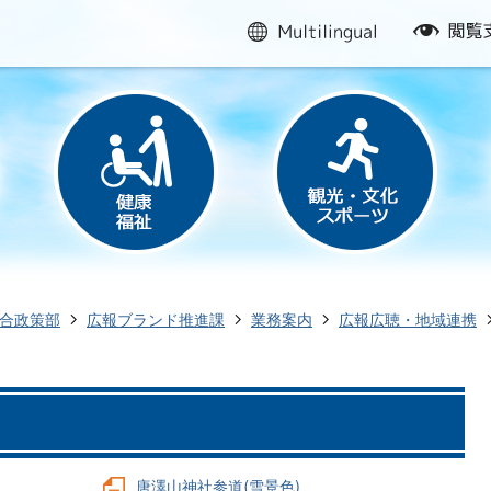
multilingual
閲
覧
支
援
合政策部
広報ブランド推進課
業務案内
広報広聴・地域連携
唐澤山神社参道(雪景色)