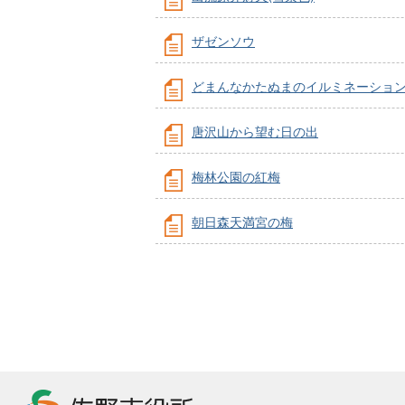
ザゼンソウ
どまんなかたぬまのイルミネーショ
唐沢山から望む日の出
梅林公園の紅梅
朝日森天満宮の梅