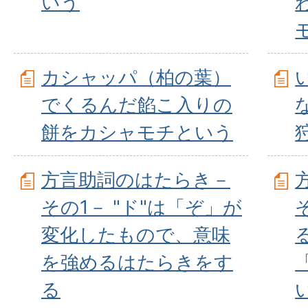
いう
カシャッパ（柏の葉）
でくるんだ餡こ入りの
餅をカシャモチという
方言助詞のはたらき－
その1－ "ド"は「ぞ」が
変化したもので、意味
を強めるはたらきをす
る