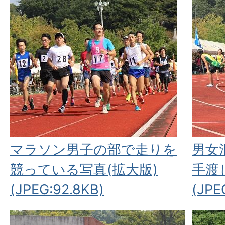
マラソン男子の部で走りを
男女
競っている写真(拡大版)
手渡
(JPEG:92.8KB)
(JPE