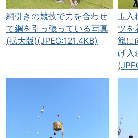
綱引きの競技で力を合わせ
玉入
て綱を引っ張っている写真
ツを
(拡大版)(JPEG:121.4KB)
籠に
げ入
(JPE