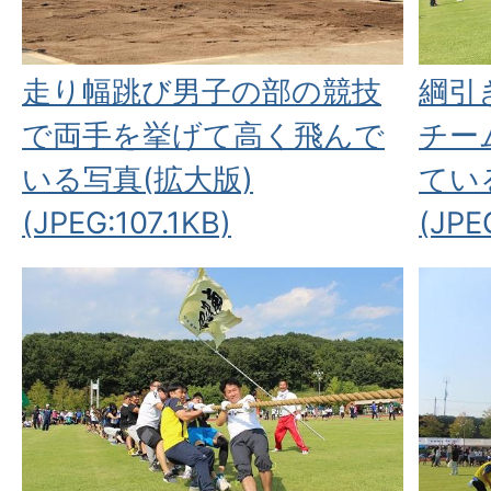
走り幅跳び男子の部の競技
綱引
で両手を挙げて高く飛んで
チー
いる写真(拡大版)
てい
(JPEG:107.1KB)
(JPE