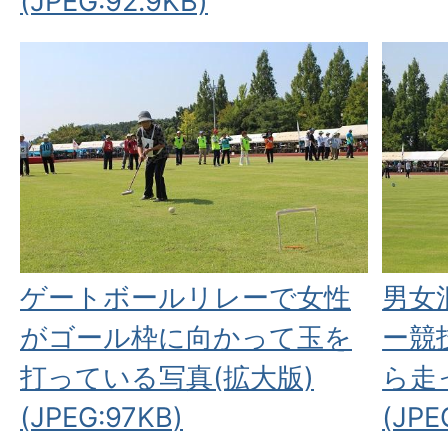
(JPEG:92.9KB)
ゲートボールリレーで女性
男女
がゴール枠に向かって玉を
ー競
打っている写真(拡大版)
ら走
(JPEG:97KB)
(JPE