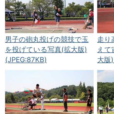
男子の砲丸投げの競技で玉
走り
を投げている写真(拡大版)
えて
(JPEG:87KB)
大版)(