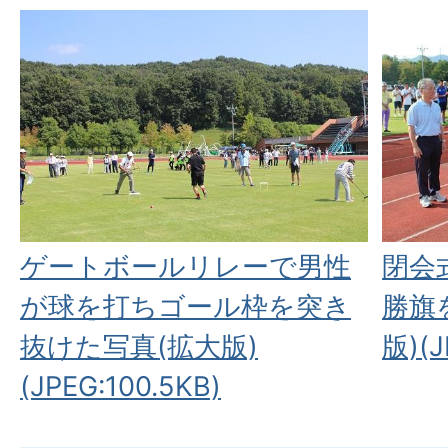
ゲートボールリレーで男性
閉会
が球を打ちゴール枠を突き
勝旗
抜けた写真(拡大版)
版)(J
(JPEG:100.5KB)