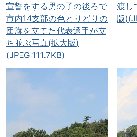
宣誓をする男の子の後ろで
渡し
市内14支部の色とりどりの
版)(J
団旗を立てた代表選手が立
ち並ぶ写真(拡大版)
(JPEG:111.7KB)