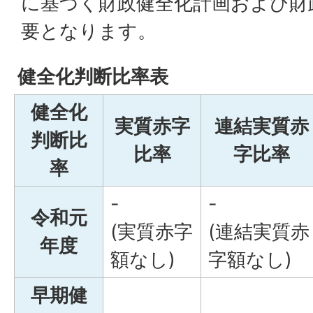
に基づく財政健全化計画および財
要となります。
健全化判断比率表
健全化
実質赤字
連結実質赤
判断比
比率
字比率
率
-
-
令和元
(実質赤字
(連結実質赤
年度
額なし)
字額なし)
早期健