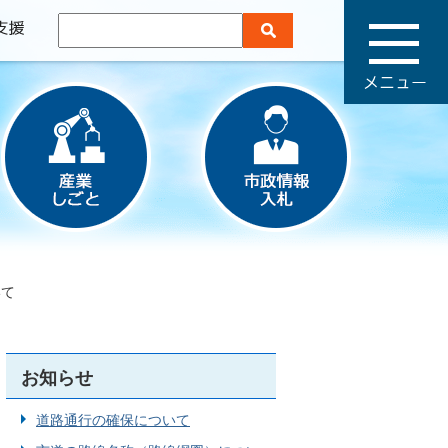
メ
ニ
ュ
ー
いて
お知らせ
道路通行の確保について