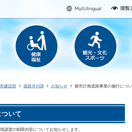
multilingual
閲
覧
支
援
市建設部
道路河川課
お知らせ
都市計画道路事業の施行につ
について
償譲渡の制限内容についてお知らせします。