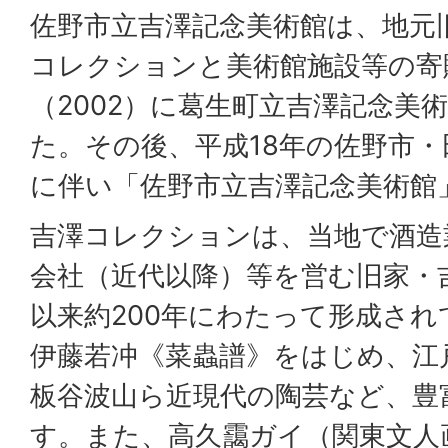
佐野市立吉澤記念美術館は、地元
コレクションと美術館施設等の寄
（2002）に葛生町立吉澤記念美
た。その後、平成18年の佐野市
に伴い「佐野市立吉澤記念美術館
吉澤コレクションは、当地で酒造
会社（近代以降）等を営む旧家・
以来約200年にわたって形成さ
伊藤若冲《菜蟲譜》をはじめ、江
板谷波山ら近現代の陶芸など、豊
す。また、高久靄ガイ（関東文人