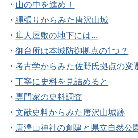
山の中を進め！
縄張りからみた唐沢山城
隼人屋敷の地下には…
御台所は本城防御拠点の1つ？
考古学からみた佐野氏拠点の変
丁寧に史料を見詰めると
専門家の史料調査
文献史料からみた唐沢山城跡
唐澤山神社の創建と県立自然公