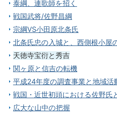
泰綱、連歌師を招く
戦国武将/佐野昌綱
宗綱VS小田原北条氏
北条氏忠の入城と、西側根小屋
天徳寺宝衍と秀吉
関ヶ原と信吉の転機
平成24年度の調査事業と地域活
戦国・近世初頭における佐野氏
広大な山中の把握