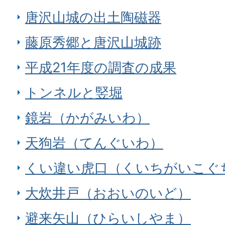
唐沢山城の出土陶磁器
藤原秀郷と唐沢山城跡
平成21年度の調査の成果
トンネルと竪堀
鏡岩（かがみいわ）
天狗岩（てんぐいわ）
くい違い虎口（くいちがいこぐ
大炊井戸（おおいのいど）
避来矢山（ひらいしやま）