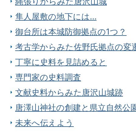
縄張りからみた唐沢山城
隼人屋敷の地下には…
御台所は本城防御拠点の1つ？
考古学からみた佐野氏拠点の変
丁寧に史料を見詰めると
専門家の史料調査
文献史料からみた唐沢山城跡
唐澤山神社の創建と県立自然公
未来へ伝えよう