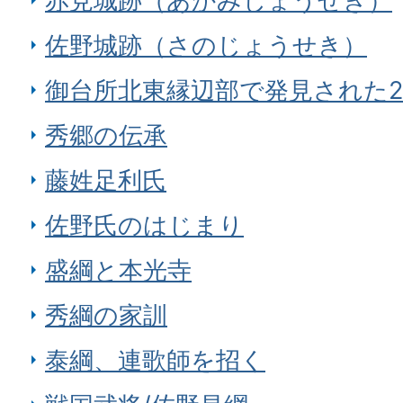
赤見城跡（あかみじょうせき）
佐野城跡（さのじょうせき）
御台所北東縁辺部で発見された
秀郷の伝承
藤姓足利氏
佐野氏のはじまり
盛綱と本光寺
秀綱の家訓
泰綱、連歌師を招く