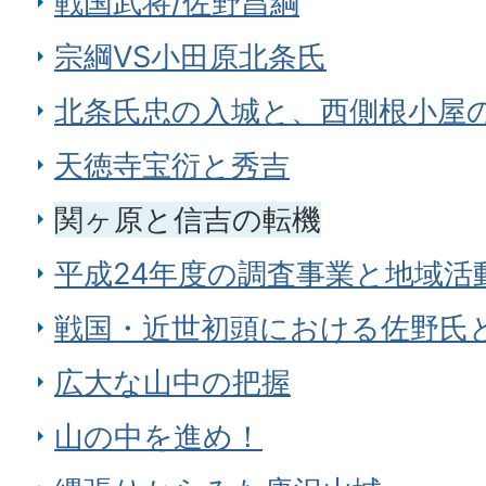
戦国武将/佐野昌綱
宗綱VS小田原北条氏
北条氏忠の入城と、西側根小屋
天徳寺宝衍と秀吉
関ヶ原と信吉の転機
平成24年度の調査事業と地域活
戦国・近世初頭における佐野氏
広大な山中の把握
山の中を進め！