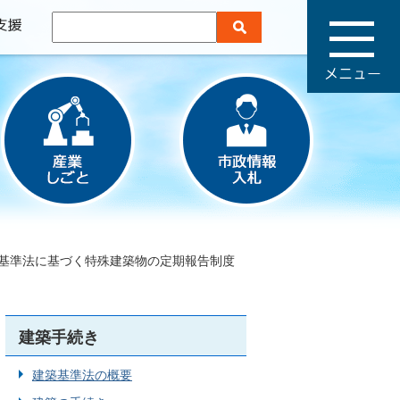
メ
ニ
ュ
ー
基準法に基づく特殊建築物の定期報告制度
建築手続き
建築基準法の概要