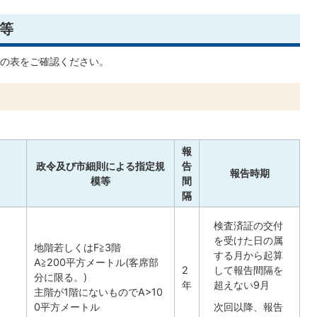
等
の表をご確認ください。
報
政令及び市細則による指定規
告
報告時期
模等
間
隔
検査済証の交付
を受けた日の属
地階若しくはF≧3階
する月から起算
A≧200平方メートル(客席部
2
して報告間隔を
分に限る。)
年
超えない9月
主階が1階にないものでA>10
0平方メートル
次回以降、報告