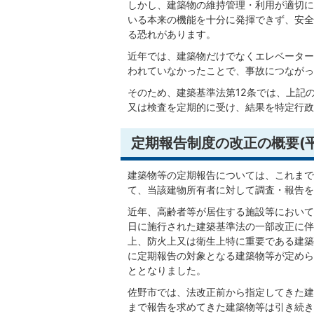
しかし、建築物の維持管理・利用が適切に
いる本来の機能を十分に発揮できず、安全
る恐れがあります。
近年では、建築物だけでなくエレベーター
われていなかったことで、事故につながっ
そのため、建築基準法第12条では、上記
又は検査を定期的に受け、結果を特定行政
定期報告制度の改正の概要(平
建築物等の定期報告については、これまで
て、当該建物所有者に対して調査・報告を
近年、高齢者等が居住する施設等において
日に施行された建築基準法の一部改正に伴
上、防火上又は衛生上特に重要である建築
に定期報告の対象となる建築物等が定めら
ととなりました。
佐野市では、法改正前から指定してきた建
まで報告を求めてきた建築物等は引き続き