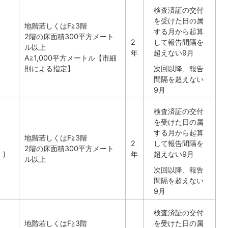
検査済証の交付
を受けた日の属
地階若しくはF≧3階
する月から起算
2階の床面積300平方メート
2
して報告間隔を
ル以上
年
超えない9月
A≧1,000平方メートル【市細
則による指定】
次回以降、報告
間隔を超えない
9月
検査済証の交付
を受けた日の属
する月から起算
地階若しくはF≧3階
2
して報告間隔を
2階の床面積300平方メート
)
年
超えない9月
ル以上
次回以降、報告
間隔を超えない
9月
検査済証の交付
地階若しくはF≧3階
を受けた日の属