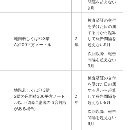
間隔を超えない
9月
検査済証の交付
を受けた日の属
する月から起算
地階若しくはF≧3階
2
して報告間隔を
A≧200平方メートル
年
超えない9月
次回以降、報告
間隔を超えない
9月
検査済証の交付
を受けた日の属
地階若しくはF≧3階
する月から起算
2階の床面積300平方メート
2
して報告間隔を
ル以上(2階に患者の収容施設
年
超えない9月
がある場合)
次回以降、報告
間隔を超えない
9月