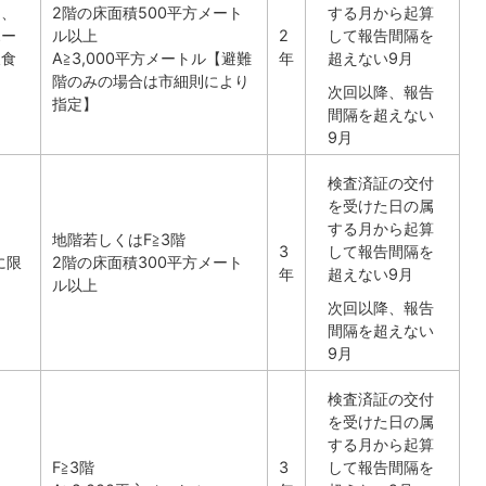
ー、
2階の床面積500平方メート
する月から起算
ホー
ル以上
2
して報告間隔を
飲食
A≧3,000平方メートル【避難
年
超えない9月
階のみの場合は市細則により
次回以降、報告
指定】
間隔を超えない
9月
検査済証の交付
を受けた日の属
する月から起算
地階若しくはF≧3階
3
して報告間隔を
に限
2階の床面積300平方メート
年
超えない9月
ル以上
次回以降、報告
間隔を超えない
9月
検査済証の交付
を受けた日の属
する月から起算
F≧3階
3
して報告間隔を