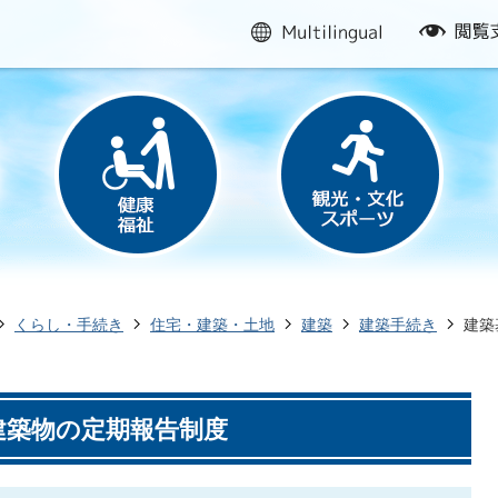
multilingual
閲
覧
支
援
くらし・手続き
住宅・建築・土地
建築
建築手続き
建築
建築物の定期報告制度