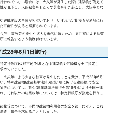
行われていない場合には、火災等が発生した際に建築物が備えて
性が低下し、人的被害をもたらす災害を引き起こし、大惨事とな
や遊戯施設の事故が相次いでおり、いずれも定期検査が適切に行
た可能性があると指摘されています。
の災害、事故等の発生や拡大を未然に防ぐため、専門家による調査
庁に報告するよう義務付けています。
成28年6月1日施行)
特定行政庁(佐野市)が対象となる建築物や昇降機を全て指定し
求めていました。
、火災等による大きな被害が発生したことを受け、平成28年6月1
い、特殊建築物(建築基準法第6条第1項に掲げる建築物)で安全
物等については、政令(建築基準法施行令第16条)により全国一律
れ、それ以外の建築物等については、特定行政庁が指定を行うこ
築物等について、市民や建築物利用者の安全を第一に考え、これ
調査・報告を求めることとしました。