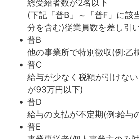
総受給者数が2名以下
(下記「普B」～「普F」に該
分を含む)従業員数を差し引い
普B
他の事業所で特別徴収(例:乙
普C
給与が少なく税額が引けない
が93万円以下)
普D
給与の支払が不定期(例:給与
普E