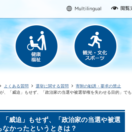
multilingual
閲
覧
支
援
よくある質問
選挙に関する質問
寄附の勧誘・要求の禁止
が、「威迫」もせず、「政治家の当選や被選挙権を失わせる目的」でも
、「威迫」もせず、「政治家の当選や被選
もなかったというときは？