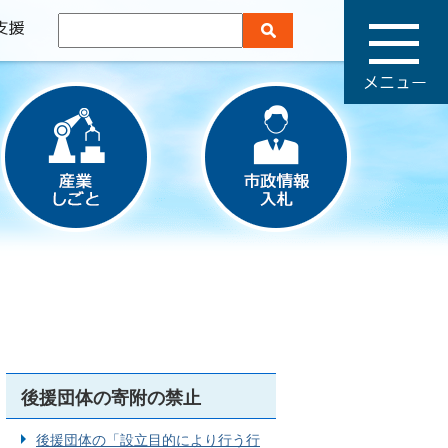
メ
ニ
ュ
ー
後援団体の寄附の禁止
後援団体の「設立目的により行う行