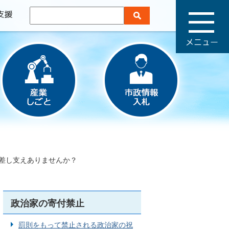
メ
ニ
ュ
ー
差し支えありませんか？
政治家の寄付禁止
罰則をもって禁止される政治家の祝