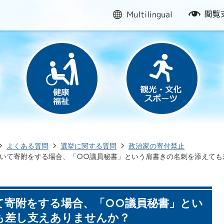
multilingual
閲
覧
支
援
よくある質問
選挙に関する質問
政治家の寄付禁止
いて寄附をする場合、「○○議員秘書」という肩書きの名刺を添えても
て寄附をする場合、「○○議員秘書」とい
も差し支えありませんか？