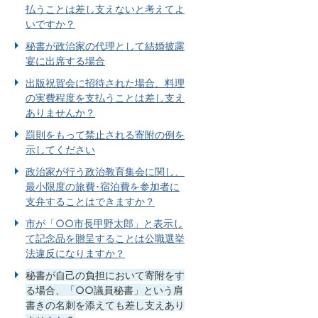
払うことは差し支えないと考えてよ
いですか？
秘書が政治家の代理として結婚披露
宴に出席する場合
出版祝賀会に招待された場合、料理
の実費程度を支払うことは差し支え
ありませんか？
罰則をもって禁止される寄附の例を
示してください
政治家が行う政治教育集会に関し、
最小限度の旅費･宿泊費を参加者に
支弁することはできますか？
市が「○○市長甲野太郎」と表示し
て記念品を贈呈することは公職選挙
法違反になりますか？
秘書が自己の負担において寄附をす
る場合、「○○議員秘書」という肩
書きの名刺を添えても差し支えあり