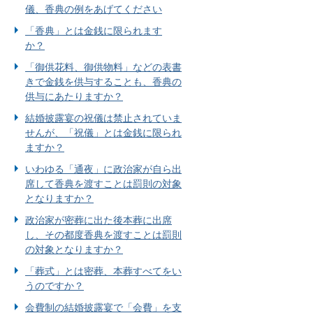
儀、香典の例をあげてください
「香典」とは金銭に限られます
か？
「御供花料、御供物料」などの表書
きで金銭を供与することも、香典の
供与にあたりますか？
結婚披露宴の祝儀は禁止されていま
せんが、「祝儀」とは金銭に限られ
ますか？
いわゆる「通夜」に政治家が自ら出
席して香典を渡すことは罰則の対象
となりますか？
政治家が密葬に出た後本葬に出席
し、その都度香典を渡すことは罰則
の対象となりますか？
「葬式」とは密葬、本葬すべてをい
うのですか？
会費制の結婚披露宴で「会費」を支