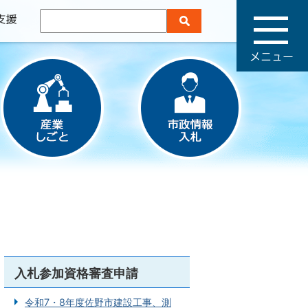
メ
ニ
ュ
ー
入札参加資格審査申請
令和7・8年度佐野市建設工事、測