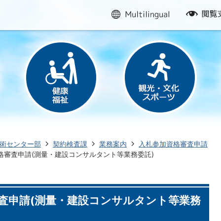
multilingual
閲
覧
支
援
術センター部
契約検査課
業務案内
入札参加資格審査申請
格審査申請(測量・建設コンサルタント等業務委託)
査申請(測量・建設コンサルタント等業務