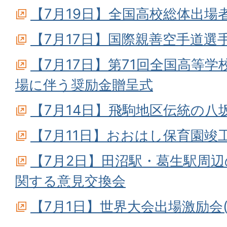
【7月19日】全国高校総体出場
【7月17日】国際親善空手道選
【7月17日】第71回全国高等
場に伴う奨励金贈呈式
【7月14日】飛駒地区伝統の八
【7月11日】おおはし保育園竣
【7月2日】田沼駅・葛生駅周
関する意見交換会
【7月1日】世界大会出場激励会